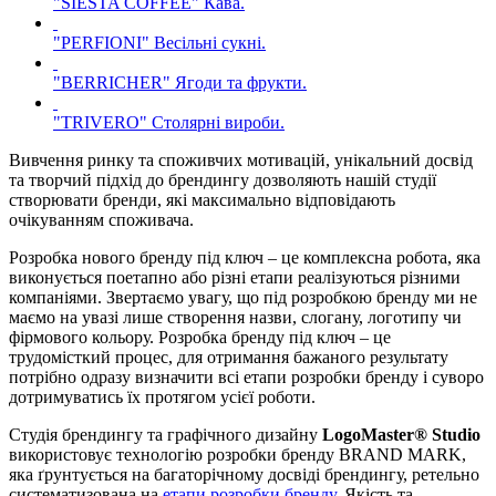
"SIESTA COFFEE"
Кава.
"PERFIONI"
Весільні сукні.
"BERRICHER"
Ягоди та фрукти.
"TRIVERO"
Столярні вироби.
Вивчення ринку та споживчих мотивацій, унікальний досвід
та творчий підхід до брендингу дозволяють нашій студії
створювати бренди, які максимально відповідають
очікуванням споживача.
Розробка нового бренду під ключ – це комплексна робота, яка
виконується поетапно або різні етапи реалізуються різними
компаніями. Звертаємо увагу, що під розробкою бренду ми не
маємо на увазі лише створення назви, слогану, логотипу чи
фірмового кольору. Розробка бренду під ключ – це
трудомісткий процес, для отримання бажаного результату
потрібно одразу визначити всі етапи розробки бренду і суворо
дотримуватись їх протягом усієї роботи.
Студія брендингу та графічного дизайну
LogoMaster® Studio
використовує технологію розробки бренду BRAND MARK,
яка ґрунтується на багаторічному досвіді брендингу, ретельно
систематизована на
етапи розробки бренду
. Якість та