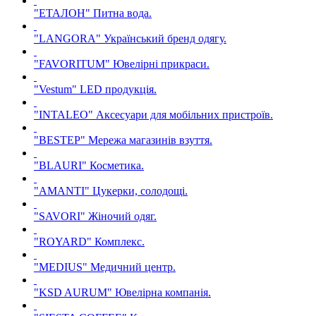
"ЕТАЛОН"
Питна вода.
"LANGORA"
Український бренд одягу.
"FAVORITUM"
Ювелірні прикраси.
"Vestum"
LED продукція.
"INTALEO"
Аксесуари для мобільних пристроїв.
"BESTEP"
Мережа магазинів взуття.
"BLAURI"
Косметика.
"AMANTI"
Цукерки, солодощі.
"SAVORI"
Жіночий одяг.
"ROYARD"
Комплекс.
"MEDIUS"
Медичний центр.
"KSD AURUM"
Ювелірна компанія.