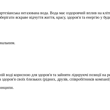
зіанська негазована вода. Вода має оздоровчий вплив на клітин
рігати яскраве відчуття життя, красу, здоров'я та енергію у будь
ональним.
ній воді корисною для здоров'я та зайняти лідируючі позиції на р
здоров'я своїх близьких (рідних, друзів, співробітників компанії
ринципи.