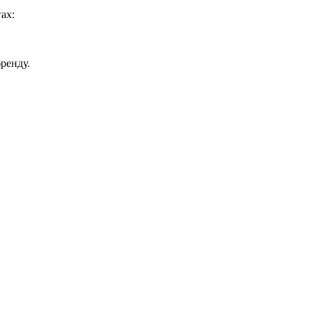
ах:
ренду.