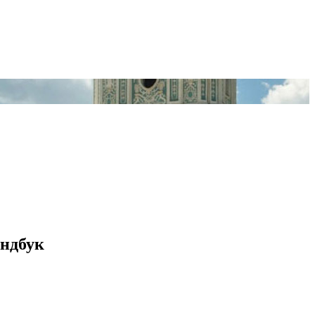
ендбук