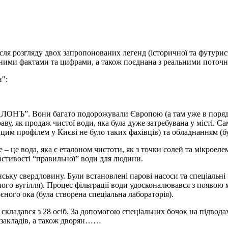
сля розгляду двох запропонованих легенд (історичної та футурис
ними фактами та цифрами, а також поєднана з реальними поточни
":
АЛОНЪ”. Вони багато подорожували Європою (а там уже в порядк
раву, як продаж чистої води, яка була дуже затребувана у місті.
цим профілем у Києві не було таких фахівців) та обладнанням (бу
– це вода, яка є еталоном чистоти, як з точки солей та мікроелеме
стивості “правильної” води для людини.
ську свердловину. Були встановлені парові насоси та спеціальні
ого вугілля). Процес фільтрації води удосконалювався з появою м
єного ока (була створена спеціальна лабораторія).
 складався з 28 осіб. За допомогою спеціальних бочок на підвода
х закладів, а також дворян……