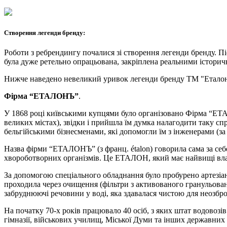
Створення легенди бренду:
Роботи з ребрендингу почалися зі створення легенди бренду. Пі
була дуже ретельно опрацьована, закріплена реальними історич
Нижче наведено невеликий уривок легенди бренду ТМ "Еталон
Фірма “ЕТАЛОНЪ”
.
У 1868 році київськими купцями було організовано Фірма “ЕТ
великих містах), звідки і прийшла їм думка налагодити таку сп
бельгійськими бізнесменами, які допомогли їм з інженерами (за 
Назва фірми “ЕТАЛОНЪ” (з франц. étalon) говорила сама за себе 
хвороботворних організмів. Це ЕТАЛОН, який має найвищі вла
За допомогою спеціального обладнання було пробурено артезіан
проходила через очищення (фільтри з активованого гранульован
забруднюючі речовини у воді, яка здавалася чистою для неозбро
На початку 70-х років працювало 40 осіб, з яких штат водовозів
гімназії, військових училищ, Міської Думи та інших державни