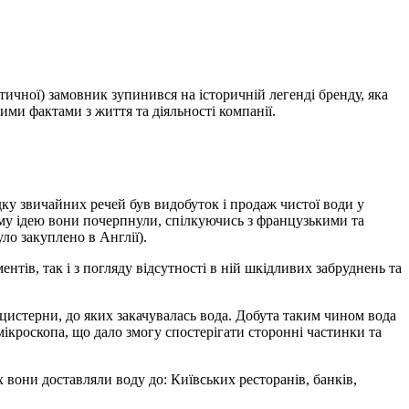
тичної) замовник зупинився на історичній легенді бренду, яка
ми фактами з життя та діяльності компанії.
у звичайних речей був видобуток і продаж чистої води у
 Саму ідею вони почерпнули, спілкуючись з французькими та
ло закуплено в Англії).
нтів, так і з погляду відсутності в ній шкідливих забруднень та
 цистерни, до яких закачувалась вода. Добута таким чином вода
ікроскопа, що дало змогу спостерігати сторонні частинки та
х вони доставляли воду до: Київських ресторанів, банків,