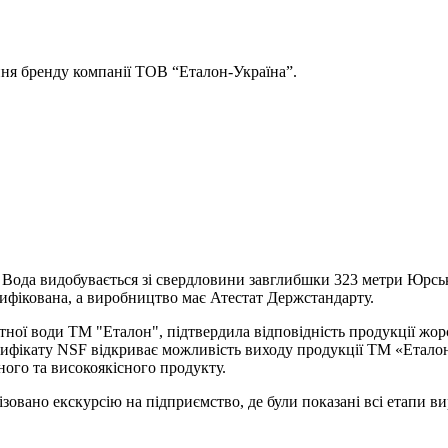
ння бренду компанії ТОВ “Еталон-Україна”.
 Вода видобувається зі свердловини завглибшки 323 метри Юрсь
ифікована, а виробництво має Атестат Держстандарту.
тної води ТМ "Еталон", підтвердила відповідність продукції жо
сертифікату NSF відкриває можливість виходу продукції ТМ «Ета
ного та високоякісного продукту.
ізовано екскурсію на підприємство, де були показані всі етапи в