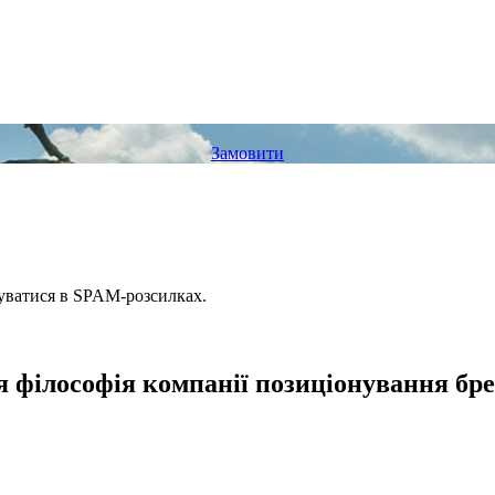
Замовити
вуватися в SPAM-розсилках.
ія філософія компанії позиціонування бр