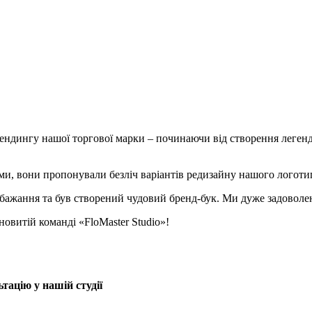
рендингу нашої торгової марки – починаючи від створення леген
и, вони пропонували безліч варіантів редизайну нашого логотипу
побажання та був створений чудовий бренд-бук. Ми дуже задовол
новитій команді «FloMaster Studio»!
тацію у нашій студії