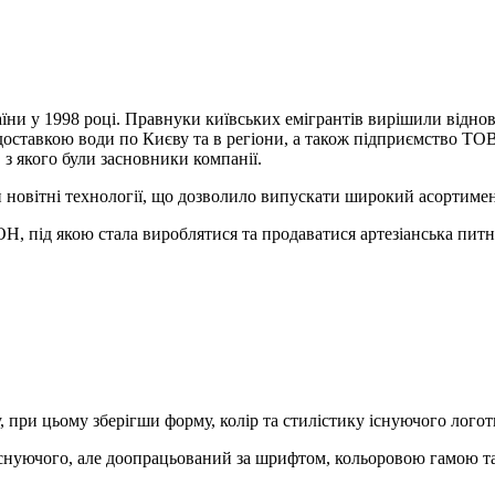
раїни у 1998 році. Правнуки київських емігрантів вирішили ві
доставкою води по Києву та в регіони, а також підприємство ТО
 з якого були засновники компанії.
 новітні технології, що дозволило випускати широкий асортимен
ОН, під якою стала вироблятися та продаватися артезіанська пит
 при цьому зберігши форму, колір та стилістику існуючого логот
 існуючого, але доопрацьований за шрифтом, кольоровою гамою т