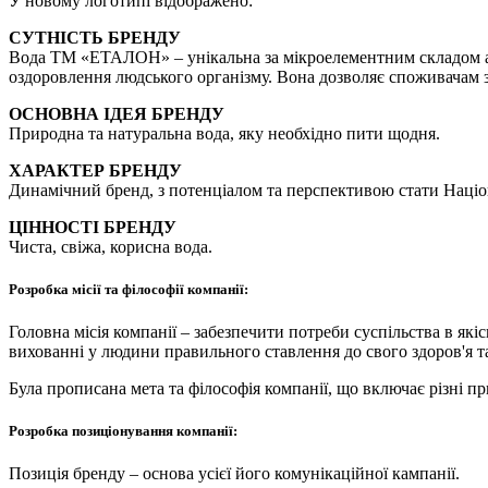
У новому логотипі відображено:
СУТНІСТЬ БРЕНДУ
Вода ТМ «ЕТАЛОН» – унікальна за мікроелементним складом арте
оздоровлення людського організму. Вона дозволяє споживачам збе
ОСНОВНА ІДЕЯ БРЕНДУ
Природна та натуральна вода, яку необхідно пити щодня.
ХАРАКТЕР БРЕНДУ
Динамічний бренд, з потенціалом та перспективою стати Наці
ЦІННОСТІ БРЕНДУ
Чиста, свіжа, корисна вода.
Розробка місії та філософії компанії:
Головна місія компанії – забезпечити потреби суспільства в якіс
вихованні у людини правильного ставлення до свого здоров'я та 
Була прописана мета та філософія компанії, що включає різні п
Розробка позиціонування компанії:
Позиція бренду – основа усієї його комунікаційної кампанії.