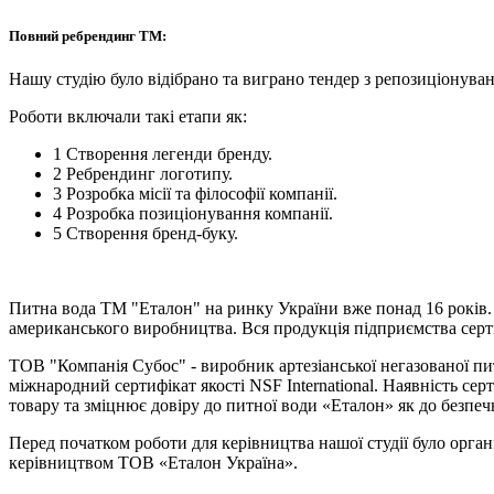
Повний ребрендинг ТМ:
Нашу студію було відібрано та виграно тендер з репозиціонува
Роботи включали такі етапи як:
1 Створення легенди бренду.
2 Ребрендинг логотипу.
3 Розробка місії та філософії компанії.
4 Розробка позиціонування компанії.
5 Створення бренд-буку.
Питна вода ТМ "Еталон" на ринку України вже понад 16 років.
американського виробництва. Вся продукція підприємства серт
ТОВ "Компанія Субос" - виробник артезіанської негазованої пи
міжнародний сертифікат якості NSF International. Наявність 
товару та зміцнює довіру до питної води «Еталон» як до безпеч
Перед початком роботи для керівництва нашої студії було орган
керівництвом ТОВ «Еталон Україна».