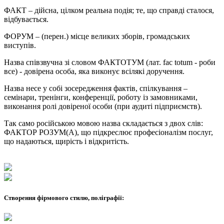
ФАКТ – дійсна, цілком реальна подія; те, що справді сталося,
відбувається.
ФОРУМ – (перен.) місце великих зборів, громадських
виступів.
Назва співзвучна зі словом ФАКТОТУМ (лат. fac totum - роби
все) - довірена особа, яка виконує всілякі доручення.
Назва несе у собі зосередження фактів, спілкування –
семінари, тренінги, конференції, роботу із замовниками,
виконання ролі довіреної особи (при аудиті підприємств).
Так само російською мовою назва складається з двох слів:
ФАКТОР РОЗУМ(А), що підкреслює професіоналізм послуг,
що надаються, щирість і відкритість.
Створення фірмового стилю, поліграфії: