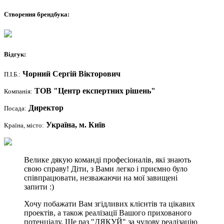
Створення брендбука:
Відгук:
Чорний Сергій Вікторович
П.І.Б.:
ТОВ "Центр експертних рішень"
Компанія:
Директор
Посада:
Україна, м. Київ
Країна, місто:
Велике дякую команді професіоналів, які знають
свою справу! Діти, з Вами легко і приємно було
співпрацювати, незважаючи на мої завищені
запити :)
Хочу побажати Вам згідливих клієнтів та цікавих
проектів, а також реалізації Вашого прихованого
потенціалу. Ще раз "ДЯКУЙ" за чудову реалізацію