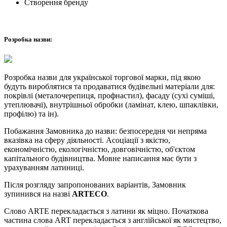
Створення бренду
Розробка назви:
Розробка назви для української торгової марки, під якою
будуть вироблятися та продаватися будівельні матеріали для:
покрівлі (металочерепиця, профнастил), фасаду (сухі суміші,
утеплювачі), внутрішньої обробки (ламінат, клею, шпаклівки,
профілю) та ін).
Побажання Замовника до назви: безпосередня чи непряма
вказівка на сферу діяльності. Асоціації з якістю,
економічністю, екологічністю, довговічністю, об'єктом
капітального будівництва. Мовне написання має бути з
урахуванням латиниці.
Після розгляду запропонованих варіантів, Замовник
зупинився на назві
ARTECO
.
Слово ARTE перекладається з латини як міцно. Початкова
частина слова ART перекладається з англійської як мистецтво,