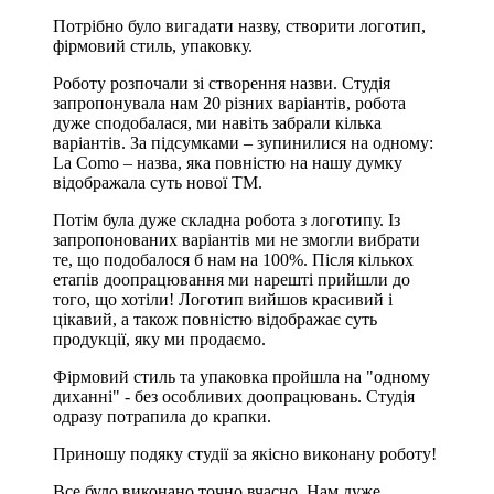
Потрібно було вигадати назву, створити логотип,
фірмовий стиль, упаковку.
Роботу розпочали зі створення назви. Студія
запропонувала нам 20 різних варіантів, робота
дуже сподобалася, ми навіть забрали кілька
варіантів. За підсумками – зупинилися на одному:
La Como – назва, яка повністю на нашу думку
відображала суть нової ТМ.
Потім була дуже складна робота з логотипу. Із
запропонованих варіантів ми не змогли вибрати
те, що подобалося б нам на 100%. Після кількох
етапів доопрацювання ми нарешті прийшли до
того, що хотіли! Логотип вийшов красивий і
цікавий, а також повністю відображає суть
продукції, яку ми продаємо.
Фірмовий стиль та упаковка пройшла на "одному
диханні" - без особливих доопрацювань. Студія
одразу потрапила до крапки.
Приношу подяку студії за якісно виконану роботу!
Все було виконано точно вчасно. Нам дуже