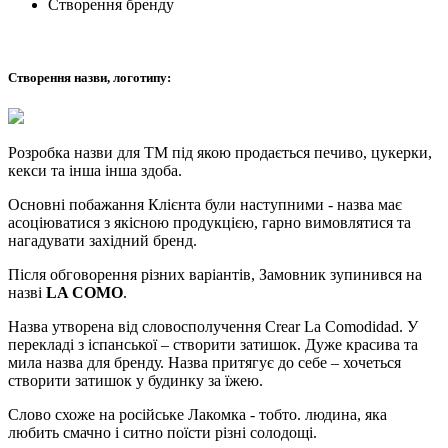
Створення бренду
Створення назви, логотипу:
Розробка назви для ТМ під якою продається печиво, цукерки,
кекси та інша інша здоба.
Основні побажання Клієнта були наступними - назва має
асоціюватися з якісною продукцією, гарно вимовлятися та
нагадувати західний бренд.
Після обговорення різних варіантів, Замовник зупинився на
назві
LA COMO
.
Назва утворена від словосполучення Crear La Comodidad. У
перекладі з іспанської – створити затишок. Дуже красива та
мила назва для бренду. Назва притягує до себе – хочеться
створити затишок у будинку за їжею.
Слово схоже на російське Лакомка - тобто. людина, яка
любить смачно і ситно поїсти різні солодощі.