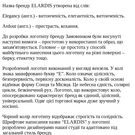
Назва бренду ELARDIS утворена від слів:
Elegancy (англ.) - витонченість, елегантність, витонченість.
Ardour (англ.) – пристрасть, кохання.
До розробки логотипу бренду Замовником були висунуті
наступні вимоги – простотою у використанні та образ, що
запам'ятовується. Головне – це простота у способі
майбутнього нанесення цього логотипу на різні поверхні –
бирку, етикетку тощо.
Розроблений логотип виконаний у вигляді вензеля. У колі
знака зашифровано букву “E”. Коло означає цілісність,
безперервність, первісну досконалість. Коло у своїй основі
відбиває форму Сонця та Місяця. Це небесна єдність, солярні
цикли, безкінечний рух. Логотип, що використовує коло,
опосередковано характеризує бренд як єдиний, цілісний,
універсальний. Одяг цієї торгової марки дуже зручний у
носінні.
Чорний колір логотипу відображає строгість та солідність.
Шрифтове написання назви “ELARDIS” у логотипі
розроблено дизайнерами нашої студії та адаптовано під
загальний стиль бренду.