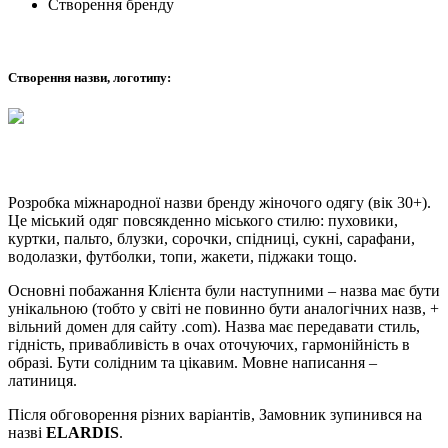
Створення бренду
Створення назви, логотипу:
Розробка міжнародної назви бренду жіночого одягу (вік 30+).
Це міський одяг повсякденно міського стилю: пуховики,
куртки, пальто, блузки, сорочки, спідниці, сукні, сарафани,
водолазки, футболки, топи, жакети, піджаки тощо.
Основні побажання Клієнта були наступними – назва має бути
унікальною (тобто у світі не повинно бути аналогічних назв, +
вільний домен для сайту .com). Назва має передавати стиль,
гідність, привабливість в очах оточуючих, гармонійність в
образі. Бути солідним та цікавим. Мовне написання –
латиниця.
Після обговорення різних варіантів, Замовник зупинився на
назві
ELARDIS
.