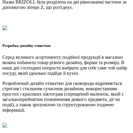
Назва BRIZOLL була розділена на дві рівнозначні частини за
допомогою літери Z, що роз'єднує.
Розробка дизайну етикетки:
Серед великого асортименту подібної продукції в магазині
можна побачити товар різного дизайну, форми та розміру. В
наші дні господині непросто вибрати для себе саме той набір
посуду, який ідеально підійде її кухні.
Розроблений дизайн етикетки для сковороди відрізняється
строгим і стильним сучасним дизайном, використанням
простих і красивих піктограм (спрощений малюнок, який є
загальноприйнятим позначенням деякого предмета, дії чи
події), а також зрозумілою та структурованою подачею
інформації.