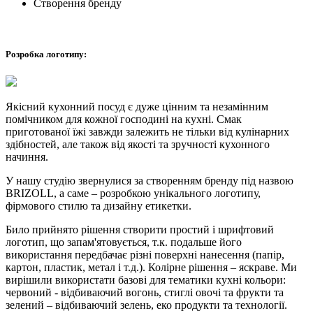
Створення бренду
Розробка логотипу:
Якісний кухонний посуд є дуже цінним та незамінним
помічником для кожної господині на кухні. Смак
приготованої їжі завжди залежить не тільки від кулінарних
здібностей, але також від якості та зручності кухонного
начиння.
У нашу студію звернулися за створенням бренду під назвою
BRIZOLL, а саме – розробкою унікального логотипу,
фірмового стилю та дизайну етикетки.
Било прийнято рішення створити простий і шрифтовий
логотип, що запам'ятовується, т.к. подальше його
використання передбачає різні поверхні нанесення (папір,
картон, пластик, метал і т.д.). Колірне рішення – яскраве. Ми
вирішили використати базові для тематики кухні кольори:
червоний - відбиваючий вогонь, стиглі овочі та фрукти та
зелений – відбиваючий зелень, еко продукти та технології.