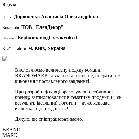
Відгук:
Дорошенко Анастасія Олександрівна
П.І.Б.:
ТОВ "ЕленДекор"
Компанія:
Керівник відділу закупівлі
Посада:
м. Київ, Україна
Країна, місто:
Висловлюємо величезну подяку команді
BRANDMARK за якісне та, головне, оперативне
виконання поставленого завдання!
При розробці фахівці враховували особливості
бренду, заглиблювалися в тематику продукції і, як
результат, ідеальний логотип + дуже яскрава
етикетка, що продається!
Дякую, ще співпрацюватимемо.
BRAND.
MARK