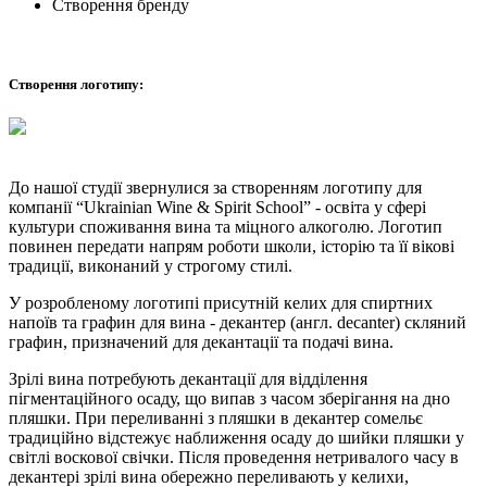
Створення бренду
Створення логотипу:
До нашої студії звернулися за створенням логотипу для
компанії “Ukrainian Wine & Spirit School” - освіта у сфері
культури споживання вина та міцного алкоголю. Логотип
повинен передати напрям роботи школи, історію та її вікові
традиції, виконаний у строгому стилі.
У розробленому логотипі присутній келих для спиртних
напоїв та графин для вина - декантер (англ. decanter) скляний
графин, призначений для декантації та подачі вина.
Зрілі вина потребують декантації для відділення
пігментаційного осаду, що випав з часом зберігання на дно
пляшки. При переливанні з пляшки в декантер сомельє
традиційно відстежує наближення осаду до шийки пляшки у
світлі воскової свічки. Після проведення нетривалого часу в
декантері зрілі вина обережно переливають у келихи,