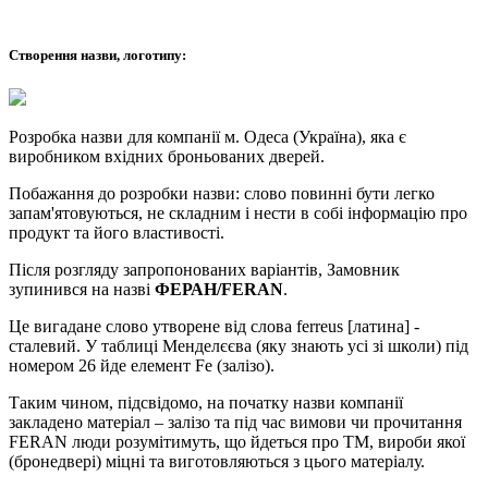
Створення назви, логотипу:
Розробка назви для компанії м. Одеса (Україна), яка є
виробником вхідних броньованих дверей.
Побажання до розробки назви: слово повинні бути легко
запам'ятовуються, не складним і нести в собі інформацію про
продукт та його властивості.
Після розгляду запропонованих варіантів, Замовник
зупинився на назві
ФЕРАН/FERAN
.
Це вигадане слово утворене від слова ferreus [латина] -
сталевий. У таблиці Менделєєва (яку знають усі зі школи) під
номером 26 йде елемент Fe (залізо).
Таким чином, підсвідомо, на початку назви компанії
закладено матеріал – залізо та під час вимови чи прочитання
FERAN люди розумітимуть, що йдеться про ТМ, вироби якої
(бронедвері) міцні та виготовляються з цього матеріалу.