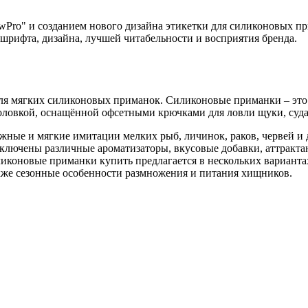
Pro" и созданием нового дизайна этикетки для силиконовых пр
 шрифта, дизайна, лучшей читабельности и восприятия бренда.
для мягких силиконовых приманок. Силиконовые приманки – это
ловкой, оснащённой офсетными крючками для ловли щуки, судак
ые и мягкие имитации мелких рыб, личинок, раков, червей и 
включены различные ароматизаторы, вкусовые добавки, аттракт
силиконовые приманки купить предлагается в нескольких вариант
акже сезонные особенности размножения и питания хищников.