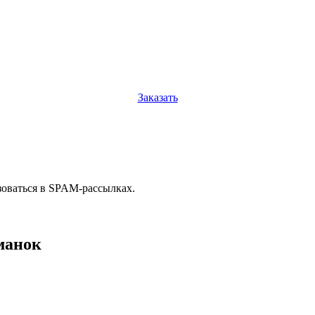
Заказать
зоваться в SPAM-рассылках.
манок