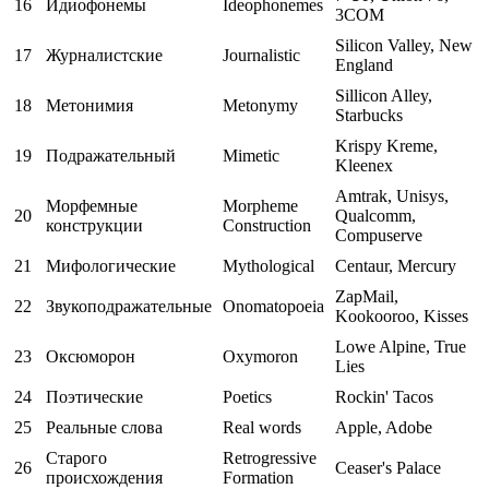
16
Идиофонемы
Ideophonemes
3COM
Silicon Valley, New
17
Журналистские
Journalistic
England
Sillicon Alley,
18
Метонимия
Metonymy
Starbucks
Krispy Kreme,
19
Подражательный
Mimetic
Kleenex
Amtrak, Unisys,
Морфемные
Morpheme
20
Qualcomm,
конструкции
Construction
Compuserve
21
Мифологические
Mythological
Centaur, Mercury
ZapMail,
22
Звукоподражательные
Onomatopoeia
Kookooroo, Kisses
Lowe Alpine, True
23
Оксюморон
Oxymoron
Lies
24
Поэтические
Poetics
Rockin' Tacos
25
Реальные слова
Real words
Apple, Adobe
Старого
Retrogressive
26
Ceaser's Palace
происхождения
Formation