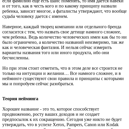
если фамилию еще есть шанс поменять, то имя дается навеки
и от того, как в честь кого и по какому принципу назвали
ребенка, зависит многое, а фаталисты утверждают, что вообще
судьба человеку дается с именем.
Наверное, каждый творец компании или отдельного бренда
согласится с тем, что назвать свое детище намного сложнее,
чем ребенка. Ведь количество человеческих имен как бы то ни
было ограничено, а количество названий неизмеримо, так же
как и человеческая фантазия. И нельзя сейчас измерить
варианты названия того или иного продукта, ибо они
бесчисленны.
Но при этом стоит отметить, что в этом деле все строится не
только на интуиции и желании… Все намного сложнее, и в
нейминге существуют свои правила и принципы с которыми
мы и попробуем сейчас разобраться.
Теория нейминга
Хорошее название - это то, которое способствует
продвижению, росту ваших доходов и не создает
предпосылок к их сокращению. Сегодня уже никто не будет
утверждать, что в успехе Xerox, Pampers, Canon или Kodak