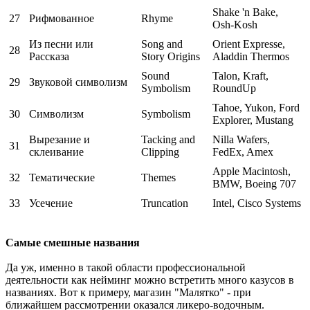
Shake 'n Bake,
27
Рифмованное
Rhyme
Osh-Kosh
Из песни или
Song and
Orient Expresse,
28
Рассказа
Story Origins
Aladdin Thermos
Sound
Talon, Kraft,
29
Звуковой символизм
Symbolism
RoundUp
Tahoe, Yukon, Ford
30
Символизм
Symbolism
Explorer, Mustang
Вырезание и
Tacking and
Nilla Wafers,
31
склеивание
Clipping
FedEx, Amex
Apple Macintosh,
32
Тематические
Themes
BMW, Boeing 707
33
Усечение
Truncation
Intel, Cisco Systems
Самые смешные названия
Да уж, именно в такой области профессиональной
деятельности как нейминг можно встретить много казусов в
названиях. Вот к примеру, магазин "Малятко" - при
ближайшем рассмотрении оказался ликеро-водочным.