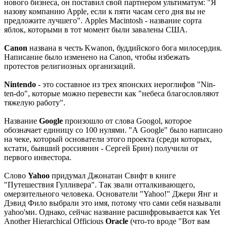
нового бизнеса, он поставил свой партнером ультиматум: "Я
назову компанию Apple, если к пяти часам сего дня вы не
предложите лучшего". Apples Macintosh - название сорта
яблок, которыми в тот момент были завалены США.
Canon
названа в честь Kwanon, буддийского бога милосердия.
Написание было изменено на Canon, чтобы избежать
протестов религиозных организаций.
Nintendo
- это составное из трех японских иероглифов "Nin-
ten-do", которые можно перевести как "небеса благословляют
тяжелую работу".
Название
Google
произошло от слова Googol, которое
обозначает единицу со 100 нулями. "А Google" было написано
на чеке, который основатели этого проекта (среди которых,
кстати, бывший россиянин - Сергей Брин) получили от
первого инвестора.
Слово
Yahoo
придумал Джонатан Свифт в книге
"Путешествия Гулливера". Так звали отталкивающего,
омерзительного человека. Основатели "Yahoo!" Джери Янг и
Дэвид Фило выбрали это имя, потому что сами себя называли
yahoo'ми. Однако, сейчас название расшифровывается как Yet
Another Hierarchical Officious
Oracle
(что-то вроде "Вот вам