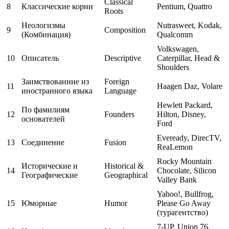
Classical
8
Классические корни
Pentium, Quattro
Roots
Неологизмы
Nutrasweet, Kodak,
9
Composition
(Комбинация)
Qualcomm
Volkswagen,
10
Описатель
Descriptive
Caterpillar, Head &
Shoulders
Заимствованние из
Foreign
11
Haagen Daz, Volare
иностранного языка
Language
Hewlett Packard,
По фамилиям
12
Founders
Hilton, Disney,
основателей
Ford
Eveready, DirecTV,
13
Соединение
Fusion
ReaLemon
Rocky Mountain
Исторические и
Historical &
14
Chocolate, Silicon
Географические
Geographical
Valley Bank
Yahoo!, Bullfrog,
15
Юморные
Humor
Please Go Away
(турагентство)
7-UP, Union 76,