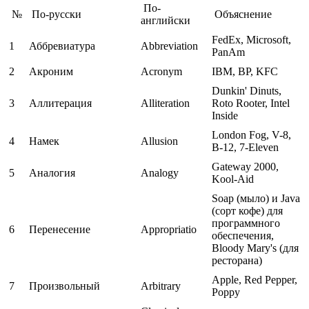
По-
№
По-русски
Объяснение
английски
FedEx, Microsoft,
1
Аббревиатура
Abbreviation
PanAm
2
Акроним
Acronym
IBM, BP, KFC
Dunkin' Dinuts,
3
Аллитерация
Alliteration
Roto Rooter, Intel
Inside
London Fog, V-8,
4
Намек
Allusion
B-12, 7-Eleven
Gateway 2000,
5
Аналогия
Analogy
Kool-Aid
Soap (мыло) и Java
(сорт кофе) для
программного
6
Перенесение
Appropriatio
обеспечения,
Bloody Mary's (для
ресторана)
Apple, Red Pepper,
7
Произвольный
Arbitrary
Poppy