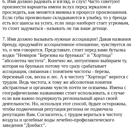
6. Имя должно радовать и взгляд, и слух! Часто советуют
произнести варианты имени вслух перед зеркалом и
проследить, как меняется мимика в процессе произношения.
Если губы произвольно складываются в улыбку, то у бренда
есть все шансы на успех, если лицо наоборот стает угрюмым,
то стоит задуматься - называть ли так ваше детище.
7. Имя должно вызывать нужные ассоциации! Давая названия
бренду, продумайте ассоциативное отношение, чувствуется ли
то, о чем говорится. Представьте, стоит перед вами бутылка
водки "Немиров "Березова на бруньках" и "Хортица"
"абсолютна чистота". Конечно же, интуитивно выбираем ту,
которая на бруньках потому что сразу срабатывает
ассоциация, связанная с понятием чистоты - березы,
березовый сок, весна и лес. А в чистоту "Хортици" верится с
трудом. Ведь чистота, к тому же абсолютная понятия
абстрактные и органами чувств почти не осязаемы. Имена с
географическими названиями стоит использовать, в случае
если вам важно подчеркнуть региональный ареал своей
деятельности. Но, используя этот способ, будьте осторожны,
чтобы подмоченная репутация региона не подмочила
репутацию Вам. Согласитесь, с трудом вериться в чистоту
воздуха и целебные воды лечебно-профилактического
заведения "Донбасс".