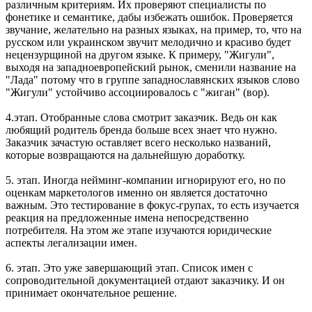
различным критериям. Их проверяют специалисты по
фонетике и семантике, дабы избежать ошибок. Проверяется
звучание, желательно на разных языках, на пример, то, что на
русском или украинском звучит мелодично и красиво будет
нецензурщиной на другом языке. К примеру, "Жигули",
выходя на западноевропейский рынок, сменили название на
"Лада" потому что в группе западнославянских языков слово
"Жигули" устойчиво ассоциировалось с "жиган" (вор).
4.этап. Отобранные слова смотрит заказчик. Ведь он как
любящий родитель бренда больше всех знает что нужно.
Заказчик зачастую оставляет всего несколько названий,
которые возвращаются на дальнейшую доработку.
5. этап. Иногда нейминг-компании игнорируют его, но по
оценкам маркетологов именно он является достаточно
важным. Это тестирование в фокус-групах, то есть изучается
реакция на предложенные имена непосредственно
потребителя. На этом же этапе изучаются юридические
аспекты легализации имен.
6. этап. Это уже завершающий этап. Список имен с
сопроводительной документацией отдают заказчику. И он
принимает окончательное решение.