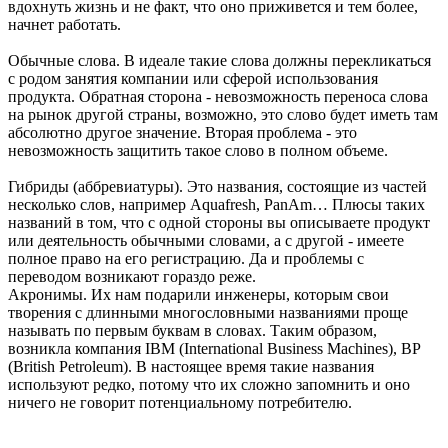
вдохнуть жизнь и не факт, что оно приживется и тем более,
начнет работать.
Обычные слова. В идеале такие слова должны перекликаться
с родом занятия компании или сферой использования
продукта. Обратная сторона - невозможность переноса слова
на рынок другой страны, возможно, это слово будет иметь там
абсолютно другое значение. Вторая проблема - это
невозможность защитить такое слово в полном объеме.
Гибриды (аббревиатуры). Это названия, состоящие из частей
несколько слов, например Aquafresh, PanAm… Плюсы таких
названий в том, что с одной стороны вы описываете продукт
или деятельность обычными словами, а с другой - имеете
полное право на его регистрацию. Да и проблемы с
переводом возникают гораздо реже.
Акронимы. Их нам подарили инженеры, которым свои
творения с длинными многословными названиями проще
называть по первым буквам в словах. Таким образом,
возникла компания IBM (International Business Machines), BP
(British Petroleum). В настоящее время такие названия
используют редко, потому что их сложно запомнить и оно
ничего не говорит потенциальному потребителю.