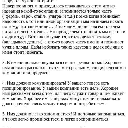
"воруют" чужой авторитет.
Наверное многим приходилось сталкиваться с тем что из
названия какой-то компании запоминается только часть
("фарма-, евро-, стайл-, ультра- и т.д.) позже когда возникает
надобность в той или иной организации мы начинаем искать
по тому, что запомнили… И находим, но не совсем то о чем
читали и чего хотели… Но прежде чем это понять мы все таки
сходим туда. Вот как получается, кто-то делает рекламу
(вкладывает деньги), а кто-то ворует часть имени и пожинает
чужие плоды. Дабы избежать таких казусов в делах обычных
имен стоит избегать.
3. В имени должна ощущаться связь с реальностью! Хорошее
имя должно рассказывать о чем-то реальном, специфическом о
компании или продукте.
4. Имя должно комуницировать! У вашего товара есть
позиционирование. У вашей компании есть цель. Хорошее
имя расскажет всем о том, для чего служит товар и чем живет
компания. Хорошее имя с первых минут начнет налаживать
долгосрочную связь между товаром и потребителем.
5. Имя должно легко запоминаться! И не только запоминаться,
а также легко произноситься, и легко восприниматься.