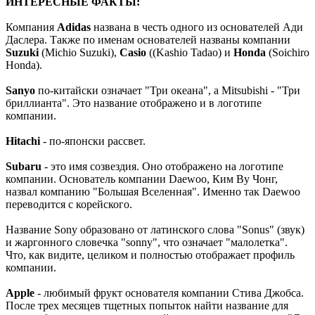
ИНТЕРЕСНЫЕ ФАКТЫ:
Компания
Adidas
названа в честь одного из основателей Ади
Даслера. Также по именам основателей названы компании
Suzuki
(Michio Suzuki),
Casio
((Kashio Tadao) и
Honda
(Soichiro
Honda).
Sanyo
по-китайски означает "Три океана", а Mitsubishi - "Три
бриллианта". Это название отображено и в логотипе
компании.
Hitachi
- по-японски рассвет.
Subaru
- это имя созвездия. Оно отображено на логотипе
компании. Основатель компании Daewoo, Ким Ву Чонг,
назвал компанию "Большая Вселенная". Именно так Daewoo
переводится с корейского.
Название Sony образовано от латинского слова "Sonus" (звук)
и жаргонного словечка "sonny", что означает "малолетка".
Что, как видите, целиком и полностью отображает профиль
компании.
Apple
- любимый фрукт основателя компании Стива Джобса.
После трех месяцев тщетных попыток найти название для