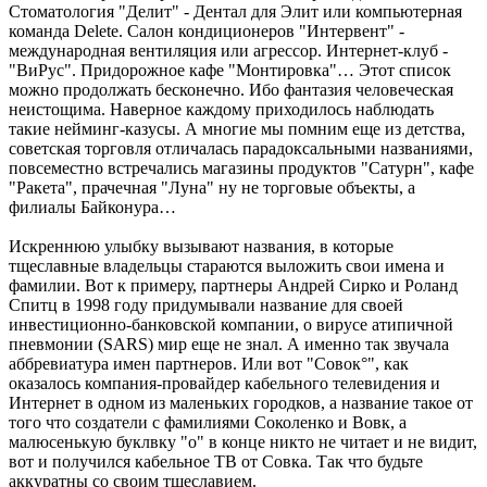
Стоматология "Делит" - Дентал для Элит или компьютерная
команда Delete. Салон кондиционеров "Интервент" -
международная вентиляция или агрессор. Интернет-клуб -
"ВиРус". Придорожное кафе "Монтировка"… Этот список
можно продолжать бесконечно. Ибо фантазия человеческая
неистощима. Наверное каждому приходилось наблюдать
такие нейминг-казусы. А многие мы помним еще из детства,
советская торговля отличалась парадоксальными названиями,
повсеместно встречались магазины продуктов "Сатурн", кафе
"Ракета", прачечная "Луна" ну не торговые объекты, а
филиалы Байконура…
Искреннюю улыбку вызывают названия, в которые
тщеславные владельцы стараются выложить свои имена и
фамилии. Вот к примеру, партнеры Андрей Сирко и Роланд
Спитц в 1998 году придумывали название для своей
инвестиционно-банковской компании, о вирусе атипичной
пневмонии (SARS) мир еще не знал. А именно так звучала
аббревиатура имен партнеров. Или вот "Совок°", как
оказалось компания-провайдер кабельного телевидения и
Интернет в одном из маленьких городков, а название такое от
того что создатели с фамилиями Соколенко и Вовк, а
малюсенькую буклвку "о" в конце никто не читает и не видит,
вот и получился кабельное ТВ от Совка. Так что будьте
аккуратны со своим тщеславием.