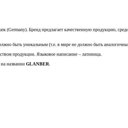
шек (Germany). Бренд предлагает качественную продукцию, сред
но быть уникальным (т.е. в мире не должно быть аналогичных 
еством продукции. Языковое написание – латиница.
 на названии
GLANBER
.